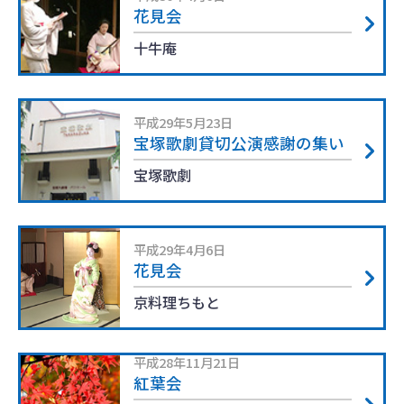
花見会
十牛庵
平成29年5月23日
宝塚歌劇貸切公演感謝の集い
宝塚歌劇
平成29年4月6日
花見会
京料理ちもと
平成28年11月21日
紅葉会