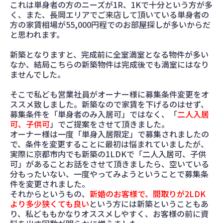
これは単身者の方のニーズが1R、1Kで十分という方が多
く、また、長岡エリアでご来店して頂いている単身者の
方の家賃相場が55,000円程でのお部屋探しが多いからだ
と思われます。
新築となりますと、完成前に全室満室となる物件が多い
なか、結局こちらの新築物件は完成後でも満室にはなり
ませんでした。
そこで私ども営業社員がオーナー様に募集条件変更をオ
ススメ致しました。新築なので家賃を下げるのはせず、
募集条件を「単身者のみ入居可」ではなく、「
二人入居
可、子供可
」でご提案をさせて頂きました。
オーナー様は一度「単身入居限定」で募集されましたの
で、条件を変更することに最初は悩まれていましたが、
実際に京都市内でも新築の1LDKで「二人入居可、子供
可」があることお話をさせて頂きましたら、空いている
分もったいない、一度やってみようということで募集条
件を変更されました。
それからというもの、
新婚のお客様で、間取りが2LDK
より多少狭くても良い
という方には新築ということもあ
り、私どももかなりオススメしやすく、お客様の前に資