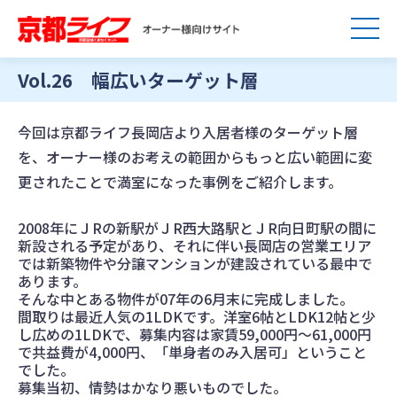
Vol.26 幅広いターゲット層
今回は京都ライフ長岡店より入居者様のターゲット層
を、オーナー様のお考えの範囲からもっと広い範囲に変
更されたことで満室になった事例をご紹介します。
2008年にＪRの新駅がＪR西大路駅とＪR向日町駅の間に
新設される予定があり、それに伴い長岡店の営業エリア
では新築物件や分譲マンションが建設されている最中で
あります。
そんな中とある物件が07年の6月末に完成しました。
間取りは最近人気の1LDKです。洋室6帖とLDK12帖と少
し広めの1LDKで、募集内容は家賃59,000円～61,000円
で共益費が4,000円、「単身者のみ入居可」ということ
でした。
募集当初、情勢はかなり悪いものでした。