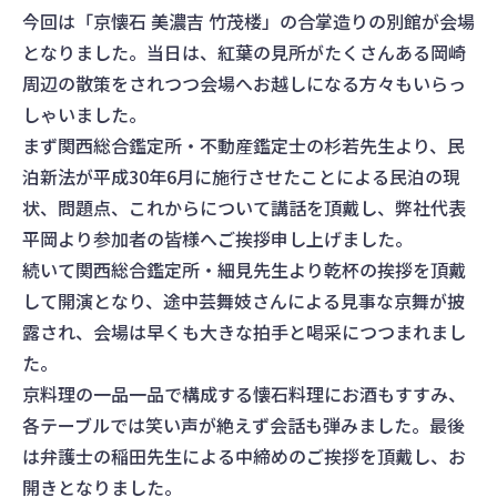
今回は「京懐石 美濃吉 竹茂楼」の合掌造りの別館が会場
となりました。当日は、紅葉の見所がたくさんある岡崎
周辺の散策をされつつ会場へお越しになる方々もいらっ
しゃいました。
まず関西総合鑑定所・不動産鑑定士の杉若先生より、民
泊新法が平成30年6月に施行させたことによる民泊の現
状、問題点、これからについて講話を頂戴し、弊社代表
平岡より参加者の皆様へご挨拶申し上げました。
続いて関西総合鑑定所・細見先生より乾杯の挨拶を頂戴
して開演となり、途中芸舞妓さんによる見事な京舞が披
露され、会場は早くも大きな拍手と喝采につつまれまし
た。
京料理の一品一品で構成する懐石料理にお酒もすすみ、
各テーブルでは笑い声が絶えず会話も弾みました。最後
は弁護士の稲田先生による中締めのご挨拶を頂戴し、お
開きとなりました。