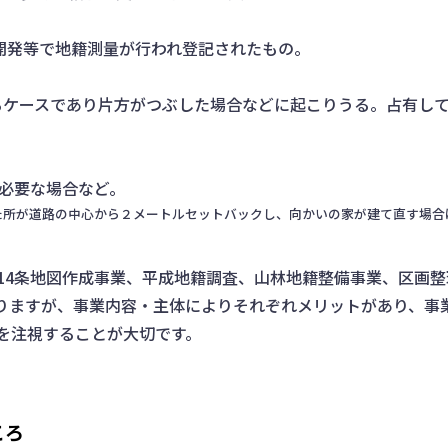
開発等で地籍測量が行われ登記されたもの。
るケースであり片方がつぶした場合などに起こりうる。占有し
必要な場合など。
えた所が道路の中心から２メートルセットバックし、向かいの家が建て直す場
14条地図作成事業、平成地籍調査、山林地籍整備事業、区画整
ありますが、事業内容・主体によりそれぞれメリットがあり、事
を注視することが大切です。
ころ