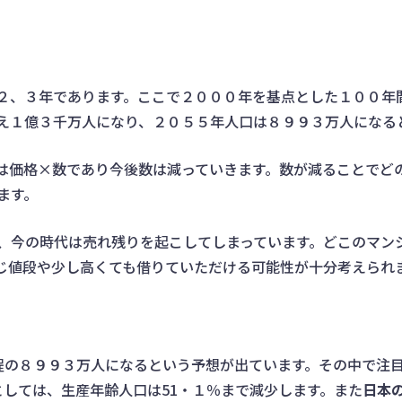
２、３年であります。ここで２０００年を基点とした１００年
え１億３千万人になり、２０５５年人口は８９９３万人になる
は価格×数であり今後数は減っていきます。数が減ることでど
ます。
、今の時代は売れ残りを起こしてしまっています。どこのマン
じ値段や少し高くても借りていただける可能性が十分考えられ
程の８９９３万人になるという予想が出ています。その中で注
しては、生産年齢人口は51・１％まで減少します。また
日本