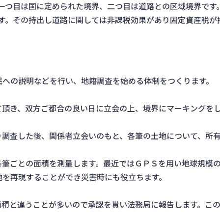
一つ目は国に定められた境界、二つ目は道路との区域境界です
す。その持出し道路に関しては非課税効果があり固定資産税が
民への説明などを行い、地籍調査を始める体制をつくります。
て頂き、双方ご都合の良い日に立会の上、境界にマーキングを
り調査した後、関係者立会いのもと、各筆の土地について、所
各筆ごとの面積を測量します。最近ではＧＰＳを用い地球規模
地を再現することができ災害時にも役立ちます。
面積と違うことが多いので承認を貰い法務局に報告します。こ