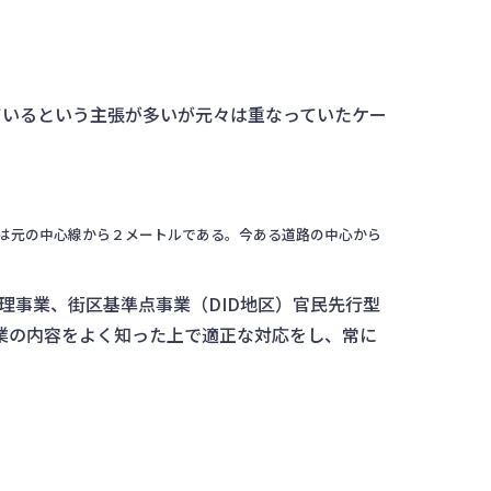
ているという主張が多いが元々は重なっていたケー
合は元の中心線から２メートルである。今ある道路の中心から
理事業、街区基準点事業（DID地区）官民先行型
業の内容をよく知った上で適正な対応をし、常に