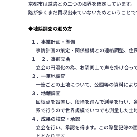
京都市は道路との二つの境界を確定しています。
路が多くまだ買収出来ていないためということで
◆地籍調査の進め方
１．事業計画・準備
事情計画の策定・関係機構との連絡調整、住
１－２．事前立会
立会の円滑化の為、お隣同士で声を掛け合っ
２．一筆地調査
一筆ごとの土地について、公図等の資料によ
３．地籍調査
図根点を設置し、段階を踏んで測量を行い、
系で行うので世界規模でいつでも測量した土
４．成果の検査・承認
立会を行い、承認を得ます。この際登記簿の
ととなります。